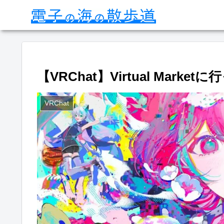
【VRChat】Virtual Marke
VRChat