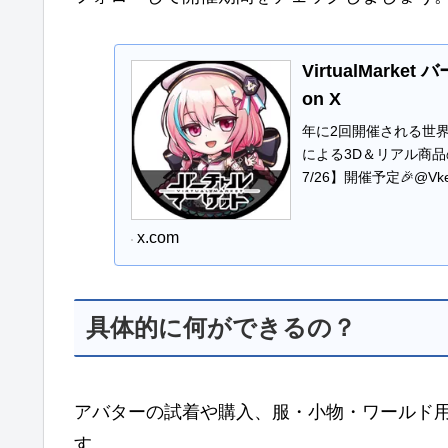
VirtualMarket
on X
年に2回開催される世界
による3D＆リアル商品の
7/26】開催予定🎉@VketR
x.com
具体的に何ができるの？
アバターの試着や購入、服・小物・ワールド
す。