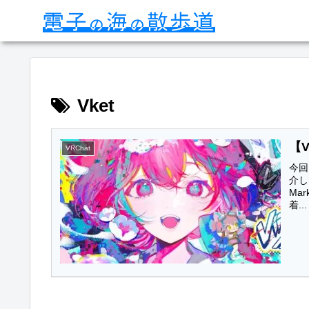
Vket
【V
VRChat
今回
介し
Ma
着...