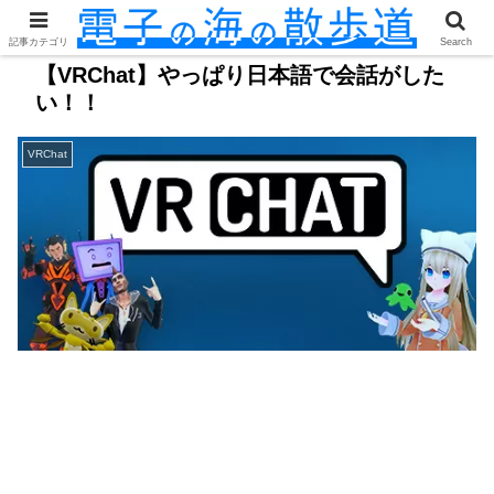
記事カテゴリ
Search
【VRChat】やっぱり日本語で会話がした
い！！
VRChat