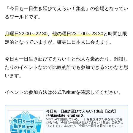
「今日も一日生き延びてえらい！集会」の会場となってい
るワールドです。
月曜日22:00～22:30
、
他の曜日23：00～23:30
と時間は限
定的となっていますが、確実に日本人に会えます。
今日も一日生き延びてえらい！と他人を褒めたり、雑談し
たりのイベントなので比較的誰でも参加できるのかなと思
います。
イベントの参加方法は公式Twitterを確認してください。
今日も一日生き延びてえらい！集会【公式】
(@ikinobite_erai) on X
VRChatで開催している、一日を生き延びた事を称えて喜
び合う会「今日も一日生き延びてえらい！集会」公式アカ
ウントです。あなたも「今日も一日生き延びてえらい！」
しませんか？■ポスター掲載はこちら： 当集会に関するお
問い合わせはDMでお願いし...