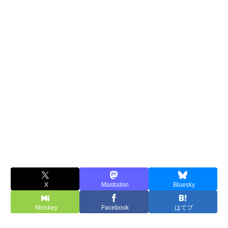
X
Mastodon
Bluesky
Misskey
Facebook
はてブ