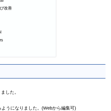
よび改善
l
rs
りました。
ようになりました。(Webから編集可)