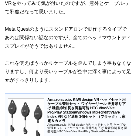
VRをやってみて気が付いたのですが、意外とケーブルっ
て邪魔だなって思いました。
Meta Questのようにスタンドアロンで動作するタイプで
あれば関係ない話なのですが、全てのヘッドマウントディ
スプレイがそうではありません。
これを使えばうっかりケーブルを踏んでしまう事もなくな
りますし、何より長いケーブルが空中に浮く事によって足
元がすっきりします。
Amazon.co.jp: KIWI design VR ヘッドセット用
ケーブル管理セット ワイヤーリール 天井吊り下
げ 噪音抑制 長さ調整可能 HTC Vive/Vive
Pro/Play Station/Windows Mixed/Rift/Valve
Index VR など適用 3個セット （ブラック） : 家
電＆カメラ
Amazon.co.jp: KIWI design VR ヘッドセット用 ケーブル
管理セット ワイヤーリール 天井吊り下げ 噪音抑制 長さ調
整可能 HTC Vive/Vive Pro/Play Station/Windows
Mixed/R...