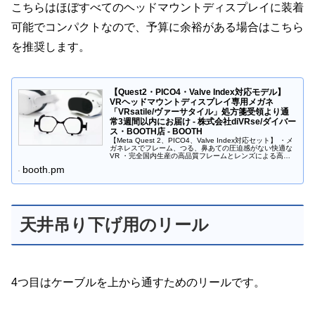
こちらはほぼすべてのヘッドマウントディスプレイに装着
可能でコンパクトなので、予算に余裕がある場合はこちら
を推奨します。
【Quest2・PICO4・Valve Index対応モデル】
VRヘッドマウントディスプレイ専用メガネ
「VRsatile/ヴァーサタイル」処方箋受領より通
常3週間以内にお届け - 株式会社diVRse/ダイバー
ス・BOOTH店 - BOOTH
【Meta Quest 2、PICO4、Valve Index対応セット】 ・メ
ガネレスでフレーム、つる、鼻あての圧迫感がない快適な
VR ・完全国内生産の高品質フレームとレンズによる高精
細な映像 ・他社製VR用レンズでは対応不可能な強度
booth.pm
数、...
天井吊り下げ用のリール
4つ目はケーブルを上から通すためのリールです。