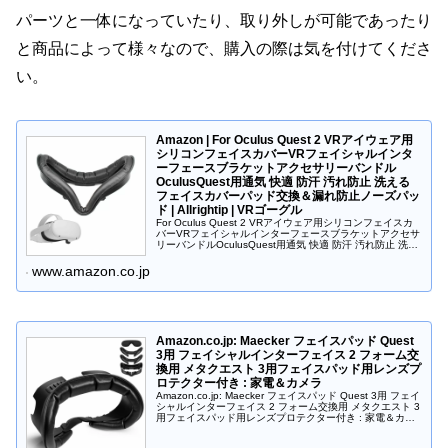
パーツと一体になっていたり、取り外しが可能であったり
と商品によって様々なので、購入の際は気を付けてくださ
い。
Amazon | For Oculus Quest 2 VRアイウェア用
シリコンフェイスカバーVRフェイシャルインタ
ーフェースブラケットアクセサリーバンドル
OculusQuest用通気 快適 防汗 汚れ防止 洗える
フェイスカバーパッド交換＆漏れ防止ノーズパッ
ド | Allrightip | VRゴーグル
For Oculus Quest 2 VRアイウェア用シリコンフェイスカ
バーVRフェイシャルインターフェースブラケットアクセサ
リーバンドルOculusQuest用通気 快適 防汗 汚れ防止 洗え
るフェイスカバーパッド交換＆漏れ防止ノーズパッ...
www.amazon.co.jp
Amazon.co.jp: Maecker フェイスパッド Quest
3用 フェイシャルインターフェイス 2 フォーム交
換用 メタクエスト 3用フェイスパッド用レンズプ
ロテクター付き : 家電＆カメラ
Amazon.co.jp: Maecker フェイスパッド Quest 3用 フェイ
シャルインターフェイス 2 フォーム交換用 メタクエスト 3
用フェイスパッド用レンズプロテクター付き : 家電＆カメ
ラ