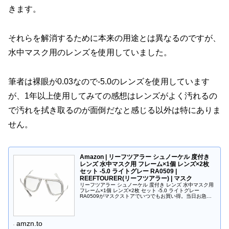
きます。
それらを解消するために本来の用途とは異なるのですが、
水中マスク用のレンズを使用していました。
筆者は裸眼が0.03なので-5.0のレンズを使用しています
が、1年以上使用してみての感想はレンズがよく汚れるの
で汚れを拭き取るのが面倒だなと感じる以外は特にありま
せん。
Amazon | リーフツアラー シュノーケル 度付き
レンズ 水中マスク用 フレーム×1個 レンズ×2枚
セット -5.0 ライトグレー RA0509 |
REEFTOURER(リーフツアラー) | マスク
リーフツアラー シュノーケル 度付き レンズ 水中マスク用
フレーム×1個 レンズ×2枚 セット -5.0 ライトグレー
RA0509がマスクストアでいつでもお買い得。当日お急ぎ
便対象商品は、当日お届け可能です。アマゾン配送商品
は、通常配送...
amzn.to