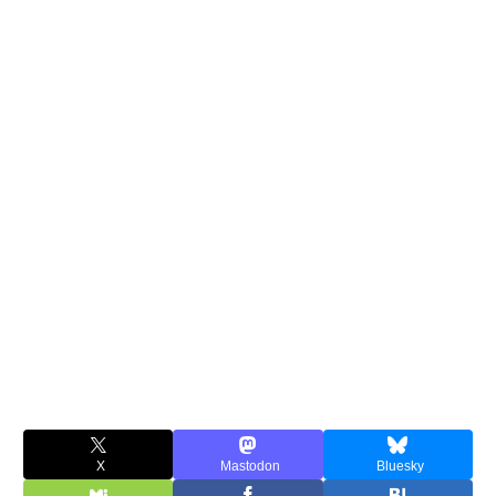
X
Mastodon
Bluesky