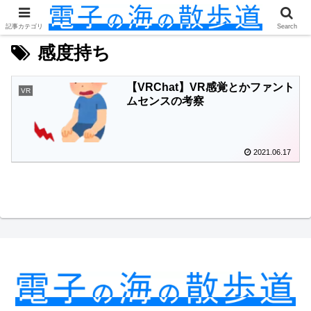
記事カテゴリ
Search
感度持ち
【VRChat】VR感覚とかファント
VR
ムセンスの考察
2021.06.17